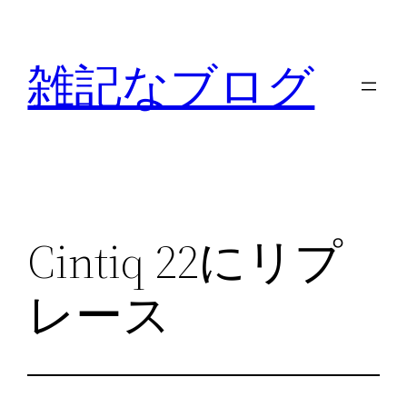
内
容
雑記なブログ
を
ス
キ
ッ
プ
Cintiq 22にリプ
レース