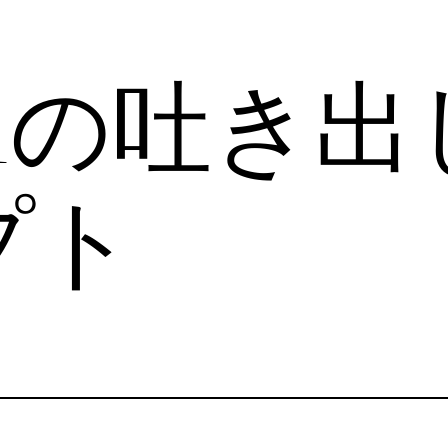
i-Fiの吐き
プト