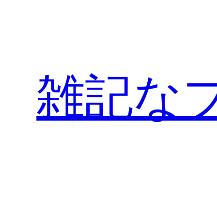
内
容
を
ス
キ
雑記な
ッ
プ